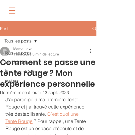
Post
Tous les posts
Mama Lova
Tous les posts
1 juin 2023
3 min de lecture
Comment se passe une
Témoignages
tente rouge ? Mon
Être parent à Bagneux
Ateliers
expérience personnelle
Dernière mise à jour :
13 sept. 2023
J'ai participé à ma première Tente 
Rouge et j'ai trouvé cette expérience 
très déstabilisante. 
C'est quoi une 
Tente Rouge
 ? Pour rappel, une Tente 
Rouge est un espace d'écoute et de 