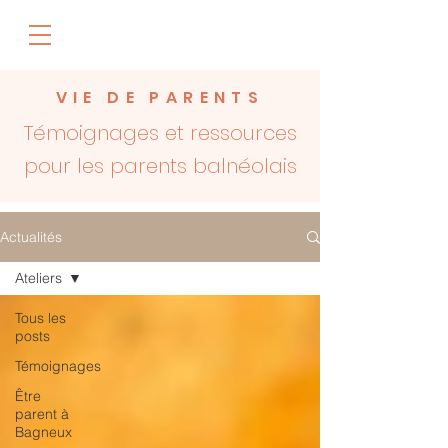
VIE DE PARENTS
Témoignages et ressources
pour les parents balnéolais
Actualités
Ateliers
Tous les
posts
Témoignages
Être
parent à
Bagneux