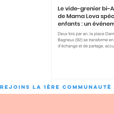
Le vide-grenier bi-
de Mama Lova spéc
enfants : un événe
pratique et utile
Deux fois par an, la place Dam
Bagneux (92) se transforme en 
d'échange et de partage, accue
notre événement de vente bi-a
Ce vide-grenier s'est progres
imposé comme une date incon
pour ceux et celles qui cherch
vendre ou à acheter des articl
d'occasion pour les enfants. 
Rejoins la 1ère communauté des 
ce qui fait sa spécificité. Le p
Vide-Grenier Mama Lova spéci
enfants Le Vide-Grenier Mama 
une initiative visant à faciliter