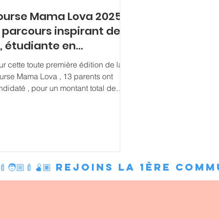
ourse Mama Lova 2025 :
e parcours inspirant de
., étudiante en
sychomotricité
r cette toute première édition de la
urse Mama Lova , 13 parents ont
ndidaté , pour un montant total de
ès de 15 000 € de besoins exprimés .
chiffre qui révèle à quel point les
positifs existants laissent encore de
mbreuses familles sans solution, et
nfirme la nécessité de créer des
paces de soutien alternatifs, humains
‍🍼🫄🏽 
solidaires. Parmi ces parcours, celui
N. a particulièrement touché le jury.
, 41 ans, maman d’un enfant de 12
s, étudiante en 2