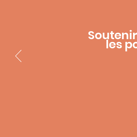
Souteni
les p