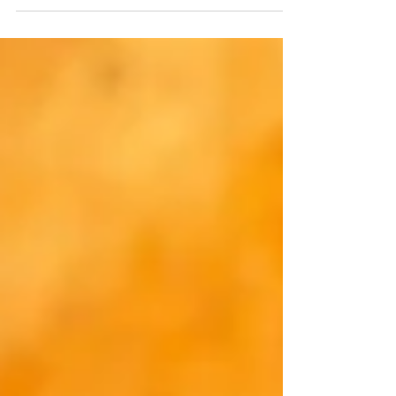
bi-annuelle. Ce vide-grenier s'est
progressivement imposé comme une date
incontournable pour ceux et celles qui cherchent
à vendre ou à acheter des articles d'occasion
pour les enfants. Découvrez ce qui fait sa
spécificité. Le principe du Vide-Grenier Mama
Lova spécial enfants Le Vide-Grenier Mama Lova
est une initiative visant à faciliter