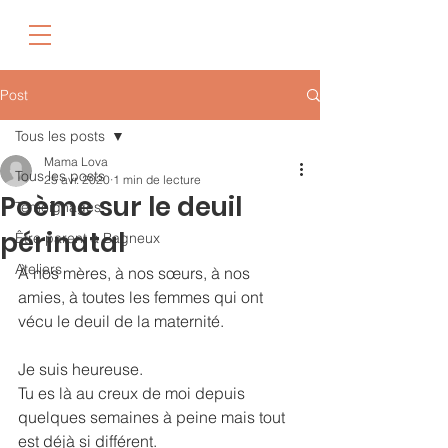
Post
Tous les posts
Mama Lova
Tous les posts
25 avr. 2020
1 min de lecture
Poème sur le deuil
Témoignages
périnatal
Être parent à Bagneux
Ateliers
À nos mères, à nos sœurs, à nos 
amies, à toutes les femmes qui ont 
vécu le deuil de la maternité.
Je suis heureuse.
Tu es là au creux de moi depuis 
quelques semaines à peine mais tout 
est déjà si différent.